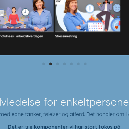
ringskurs med mindfulness og hjernetrening til alle be
tempo.
lvledelse for enkeltpersone
ed egne tanker, følelser og atferd. Det handler om livsme
Det er tre komponenter vi har stort fokus på: