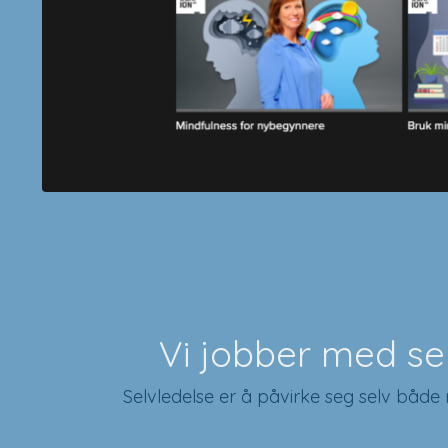
hverdag. Vi anbefaler stressmest
Vi jobber med se
Selvledelse er å påvirke seg selv både m