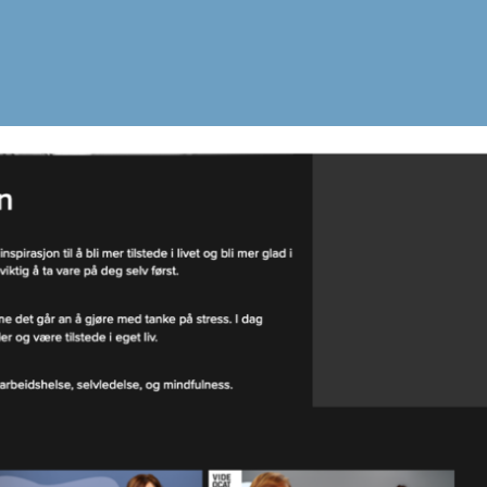
 Myrvang, HR Manager i Bergans Of N
e må takle store endringer. Vi ønsker derfor å gi de v