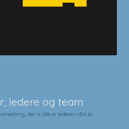
drifter som har endringer og høyt
r, ledere og team
string, der vi alle er ledere i vårt liv.