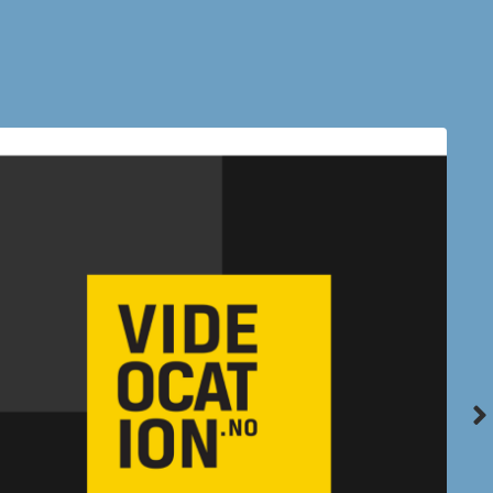
orway
erktøy til å best mulig håndtere sin