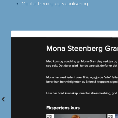
Mental trening og visualisering
Anne
Våre ansatte har hektisk dager og d