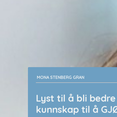
MONA STENBERG GRAN
Lyst til å bli be
kunnskap til å GJ